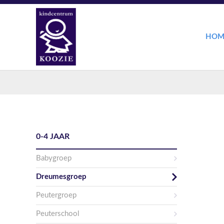
HOM
0-4 JAAR
Babygroep
Dreumesgroep
Peutergroep
Peuterschool