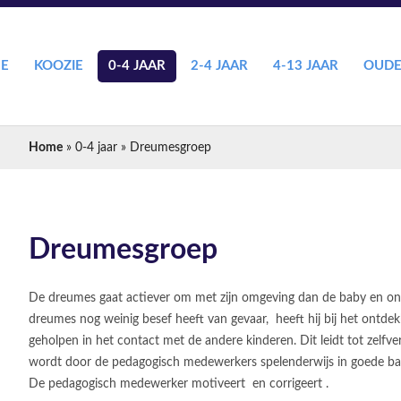
E
KOOZIE
0-4 JAAR
2-4 JAAR
4-13 JAAR
OUDE
U bent hier
Home
»
0-4 jaar
» Dreumesgroep
Dreumesgroep
De dreumes gaat actiever om met zijn omgeving dan de baby en ontd
dreumes nog weinig besef heeft van gevaar, heeft hij bij het ontde
geholpen in het contact met de andere kinderen. Dit leidt tot zelfv
wordt door de pedagogisch medewerkers spelenderwijs in goede bane
De pedagogisch medewerker motiveert en corrigeert .