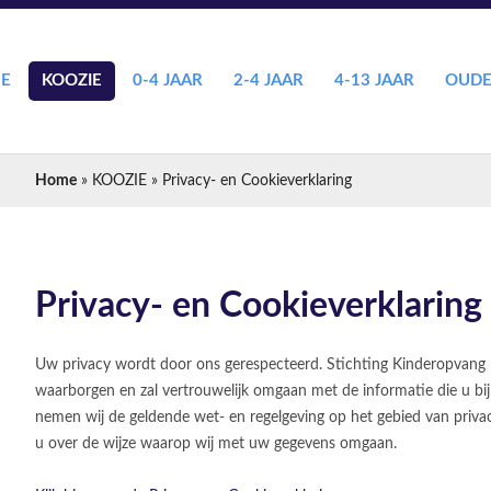
E
KOOZIE
0-4 JAAR
2-4 JAAR
4-13 JAAR
OUDE
U bent hier
Home
»
KOOZIE
» Privacy- en Cookieverklaring
Privacy- en Cookieverklaring
Uw privacy wordt door ons gerespecteerd. Stichting Kinderopvang 
waarborgen en zal vertrouwelijk omgaan met de informatie die u bij
nemen wij de geldende wet- en regelgeving op het gebied van privacy
u over de wijze waarop wij met uw gegevens omgaan.