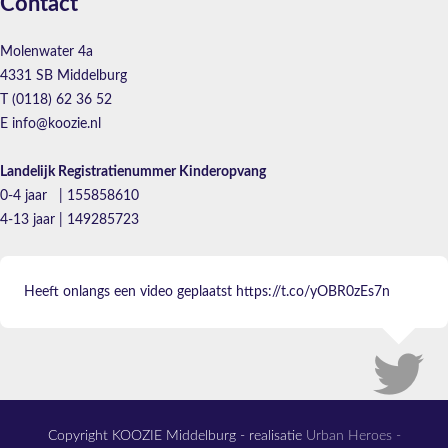
Contact
Molenwater 4a
4331 SB Middelburg
T (0118) 62 36 52
E info@koozie.nl
Landelijk Registratienummer Kinderopvang
0-4 jaar | 155858610
4-13 jaar | 149285723
Heeft onlangs een video geplaatst
https://t.co/yOBR0zEs7n
Copyright KOOZIE Middelburg - realisatie
Urban Heroes -